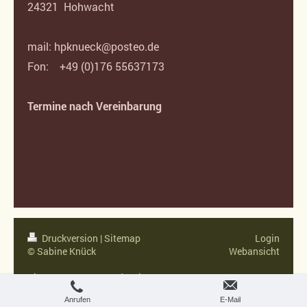
24321 Hohwacht
mail: hpknueck@posteo.de
Fon: +49 (0)176 55637173
Termine nach Vereinbarung
Druckversion
|
Sitemap
Login
© Sabine Knück
Webansicht
Diese Homepage wurde mit
IONOS MyWebsite
erstellt.
Anrufen
E-Mail